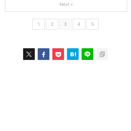
Next »
1
2
3
4
5